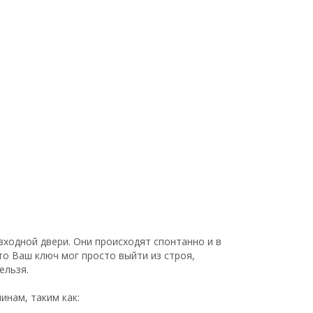
ходной двери. Они происходят спонтанно и в
то Ваш ключ мог просто выйти из строя,
ельзя.
нам, таким как: