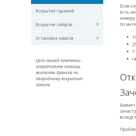
Если сл
Вскрытие гаражей
есть не
номеру 
по инт
Вскрытие сейфов
1
Установка замков
2
7
г
Цель нашей компании -
оперативная помощь
жителям Брянска по
Отк
аварийному вскрытию
замков.
Зач
Бывает 
зачасту
вследст
Проблем