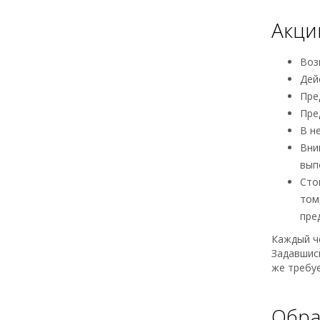
Акци
Воз
Дей
Пре
Пре
В н
Вни
вып
Сто
том
пре
Каждый че
Задавшись
же требуе
Обра