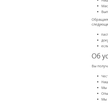
Наш
Мас
Вып
Обращаем
следующи
пас
док
есл
Об у
Вы получа
Чес
Наш
Мы 
Опы
Мы 