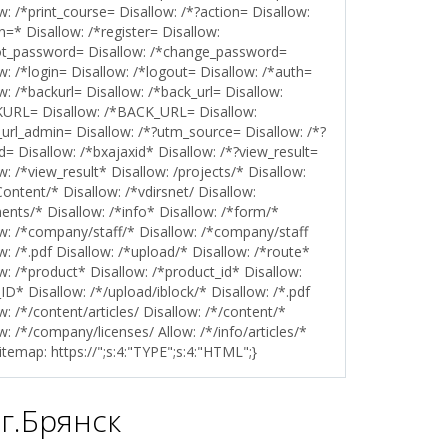
w: /*print_course= Disallow: /*?action= Disallow:
n=* Disallow: /*register= Disallow:
ot_password= Disallow: /*change_password=
w: /*login= Disallow: /*logout= Disallow: /*auth=
w: /*backurl= Disallow: /*back_url= Disallow:
URL= Disallow: /*BACK_URL= Disallow:
url_admin= Disallow: /*?utm_source= Disallow: /*?
d= Disallow: /*bxajaxid* Disallow: /*?view_result=
w: /*view_result* Disallow: /projects/* Disallow:
ontent/* Disallow: /*vdirsnet/ Disallow:
nts/* Disallow: /*info* Disallow: /*form/*
ow: /*company/staff/* Disallow: /*company/staff
w: /*.pdf Disallow: /*upload/* Disallow: /*route*
w: /*product* Disallow: /*product_id* Disallow:
ID* Disallow: /*/upload/iblock/* Disallow: /*.pdf
w: /*/content/articles/ Disallow: /*/content/*
w: /*/company/licenses/ Allow: /*/info/articles/*
itemap: https://
";s:4:"TYPE";s:4:"HTML";}
г.Брянск