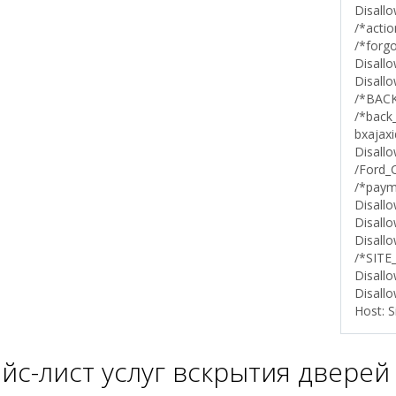
Disallo
/*actio
/*forg
Disallo
Disallo
/*BACK
/*back_
bxajaxi
Disallo
/Ford_C
/*payme
Disall
Disallo
Disallo
/*SITE_
Disallo
Disallo
Host:
S
йс-лист услуг вскрытия дверей 