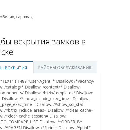
обилях, гаражах;
бы вскрытия замков в
ске
РАЙОНЫ ОБСЛУЖИВАНИЯ
Ы ВСКРЫТИЯ
4:"TEXT";s:1489:"User-Agent: * Disallow: /*vacancy/
w: /catalog/* Disallow: /content/* Disallow:
/components/ Disallow: /bitrix/templates/ Disallow:
/* Disallow: /*show_include_exec_time= Disallow:
_page_exec_time= Disallow: /*show_sql_stat=
w: /*bitrix_include_areas= Disallow: /*clear_cache=
w: /*clear_cache_session= Disallow:
_TO_COMPARE_LIST Disallow: /*ORDER_BY
w: /*PAGEN Disallow: /*?print= Disallow: /*print*