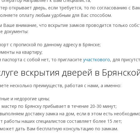
 оператор направляет к Вам специалиста;
тер открывает дверь, если требуется, то по согласованию с Вам
олняете оплату любым удобным для Вас способом.
 Ваше внимание, что вскрытие замков проводится только собс
е документы:
порт с пропиской по данному адресу в Брянске;
ументы на квартиру;
и паспорта с собой нет, то пригласите
участкового
, для присутс
слуге вскрытия дверей в Брянско
ете несколько преимуществ, работая с нами, а именно:
тные и недорогие цены;
 мастер по Брянску прибывает в течение 20-30 минут;
выполняем доставку замка на дом, если в этом есть необходимо
т работы наших специалистов составляет более 15 лет;
может дать Вам бесплатную консультацию по замкам.