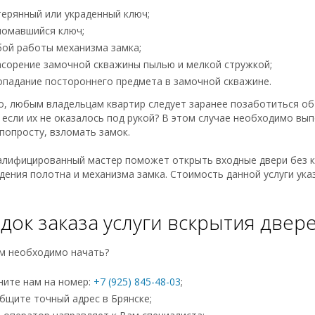
терянный или украденный ключ;
ломавшийся ключ;
бой работы механизма замка;
асорение замочной скважины пылью и мелкой стружкой;
опадание постороннего предмета в замочной скважине.
, любым владельцам квартир следует заранее позаботиться об
 если их не оказалось под рукой? В этом случае необходимо вы
попросту, взломать замок.
алифицированный мастер поможет открыть входные двери без кл
ения полотна и механизма замка. Стоимость данной услуги указ
док заказа услуги вскрытия двер
ам необходимо начать?
ните нам на номер:
+7 (925) 845-48-03
;
бщите точный адрес в Брянске;