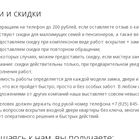
и и скидки
вращаем на телефон до 200 рублей, если оставляете отзыв о ка
ствуют скидки для малоимущих семей и пенсионеров, а также ве
доставляем скидку при комплексном виде работ: вскрытие + зам
доставляем скидки при повторном обращении;
екоторых случаях, можем предоставить скидку, если мастера за
мание: скидки действительны только, при предварительном уве
олнения работ;
имость работы определяется для каждой модели замка, двери и
, что все пройдет быстро, просто и без особых забот. В любом 
дложениями от других компаний наша выставляет совсем невыс
ловек должен держать под рукой номер телефона +7 (925) 845-
 вопросом вскрытия входной двери квартиры без ключа, многие
т оперативного решения и быстрых действий.
щаясь к нам, вы получаете: