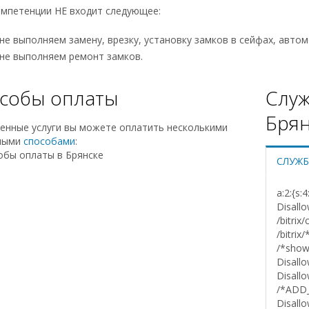
омпетенции НЕ входит следующее:
не выполняем замену, врезку, установку замков в сейфах, автом
не выполняем ремонт замков.
собы оплаты
Служ
Брян
енные услуги вы можете оплатить несколькими
ными
способами
:
СЛУЖБ
a:2:{s:
Disallo
/bitrix
/bitrix
/*show
Disallo
Disallo
/*ADD
Disallo