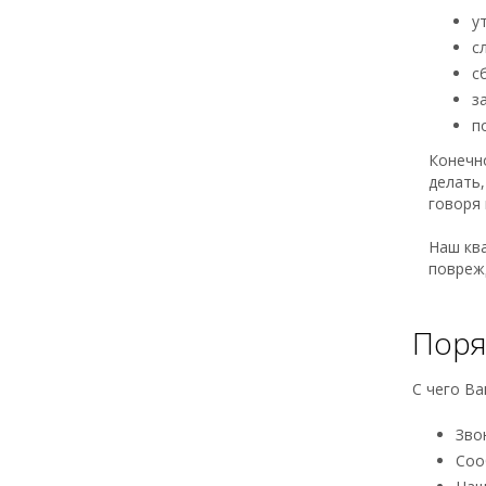
у
с
с
з
п
Конечно
делать,
говоря 
Наш кв
поврежд
Поря
С чего В
Зво
Соо